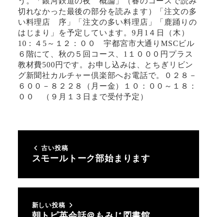
う。「銀河鉄道の夜 概論」（春のコースで読み
切れなかった最後の部分を読みます）「注文の多
い料理店 序」「注文の多い料理店」「鹿踊りの
はじまり」を予定しています。9月1４日（木）
10：４5～１２：００ 宇都宮市大通りMSCビル
６階にて、秋の５回コース、1１０００円プラス
教材費500円です。お申し込みは、とちぎリビン
グ新聞社カルチャー倶楽部へお電話で。０２８－
６００－８２２８（月ー金）１０：００～１８：
００ （９月１３日まで受付予定）
古い投稿
スモールトーク部始まります
新しい投稿
朝トピ英会話＠もみじ図書館