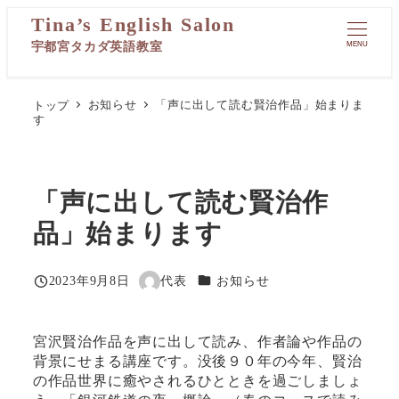
メ
イ
MENU
ン
コ
ン
トップ
お知らせ
「声に出して読む賢治作品」始まりま
テ
す
ン
ツ
へ
移
「声に出して読む賢治作
動
品」始まります
カテゴリー
2023年9月8日
代表
お知らせ
投稿日
著
者
宮沢賢治作品を声に出して読み、作者論や作品の
背景にせまる講座です。没後９０年の今年、賢治
の作品世界に癒やされるひとときを過ごしましょ