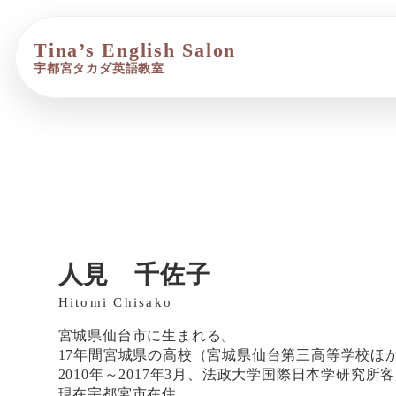
メ
イ
ン
コ
ン
テ
ン
ツ
へ
移
動
人見 千佐子
Hitomi Chisako
宮城県仙台市に生まれる。
17年間宮城県の高校（宮城県仙台第三高等学校ほ
2010年～2017年3月、法政大学国際日本学研究所
現在宇都宮市在住。