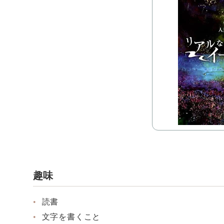
趣味
読書
文字を書くこと