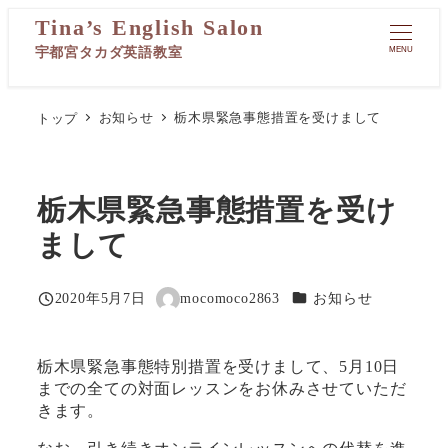
メ
イ
MENU
ン
コ
ン
トップ
お知らせ
栃木県緊急事態措置を受けまして
テ
ン
ツ
へ
栃木県緊急事態措置を受け
移
まして
動
カテゴリー
2020年5月7日
mocomoco2863
お知らせ
投稿日
著
者
栃木県緊急事態特別措置を受けまして、5月10日
までの全ての対面レッスンをお休みさせていただ
きます。